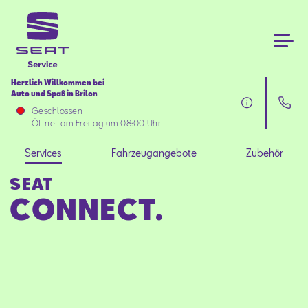
Herzlich Willkommen bei
Auto und Spaß in Brilon
Services
Geschlossen
Öffnet am Freitag um 08:00 Uhr
Fahrzeugangebote
Services
Fahrzeugangebote
Zubehör
SEAT
Zubehör
CONNECT.
Über uns
Aktionen