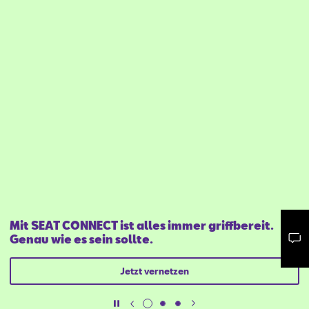
Mit SEAT CONNECT ist alles immer griffbereit.
Genau wie es sein sollte.
Mail schreiben
Kontaktformular
Anrufen
Jetzt vernetzen